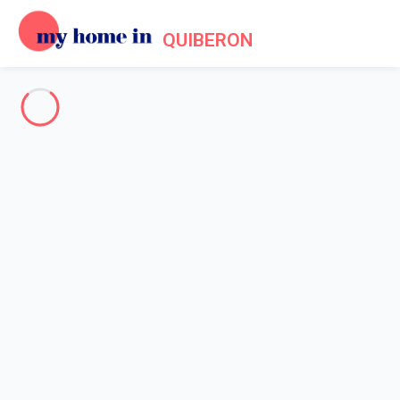
QUIBERON
Toute la presqu'île de Quiberon
-
Votre recherche
RECHERCHER
Vos filtres
Appliquer
Arrivée