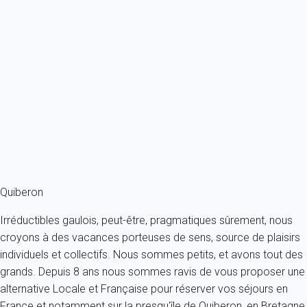
Studio avec parking 100 m départs pour les iles - Quiberon.
France - Bretagne - Quiberon
2 personnes - 1 salle de bain
À partir de
76€
/nuit
Ref : 23119
Fermer
Quiberon
Irréductibles gaulois, peut-être, pragmatiques sûrement, nous
croyons à des vacances porteuses de sens, source de plaisirs
individuels et collectifs. Nous sommes petits, et avons tout des
grands. Depuis 8 ans nous sommes ravis de vous proposer une
alternative Locale et Française pour réserver vos séjours en
France et notamment sur la presqu'île de Quiberon, en Bretagne