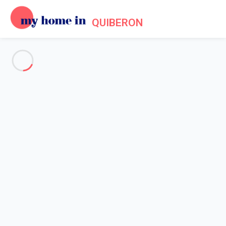
QUIBERON
Voir toutes les photos
Aperçu
Description
Carte
Tarifs et disponibilités
Avis (5)
Accueil
Location appartement Quiberon
Appartement 1 chambre Quiberon
Appartement 1 chambre
Quiberon