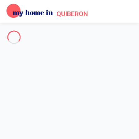
QUIBERON
Voir toutes les photos
Aperçu
Description
Carte
Tarifs et disponibilités
Avis (11)
Accueil
Maison 7 chambres Saint-pierre-quiberon
Maison 7 chambres Saint-
pierre-quiberon