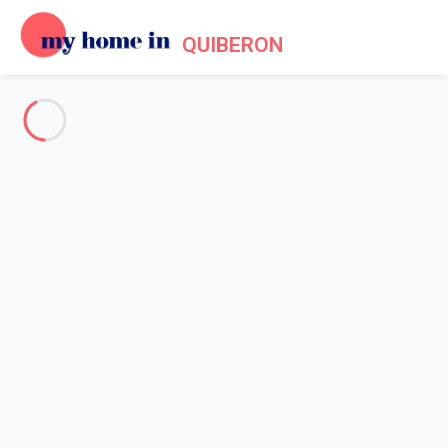
QUIBERON
Voir toutes les photos
Aperçu
Description
Carte
Tarifs et disponibilités
Accueil
Location appartement Quiberon
Appartement 2 chambres Quiberon
Appartement 2 chambres
Quiberon