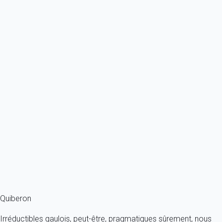
4 personnes - 1 chambre - 1 salle de bain
À partir de
56€
/nuit
Ref : 51348
Previous
Next
Classique
QUIBERON - Bel appartement face à la gare maritime de Quiberon.
France - Bretagne - Quiberon
6 personnes - 2 chambres - 1 salle de bain
À partir de
89€
/nuit
Ref : 85310
Fermer
Quiberon
Irréductibles gaulois, peut-être, pragmatiques sûrement, nous