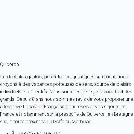
-...
France - Bretagne - Quiberon
2 personnes - 1 chambre - 1 salle de bain
À partir de
112€
/nuit
Ref : 42927
Fermer
Quiberon
Irréductibles gaulois, peut-être, pragmatiques sûrement, nous
croyons à des vacances porteuses de sens, source de plaisirs
individuels et collectifs. Nous sommes petits, et avons tout des
grands. Depuis 8 ans nous sommes ravis de vous proposer une
alternative Locale et Française pour réserver vos séjours en
France et notamment sur la presqu'île de Quiberon, en Bretagne
sud, à toute proximité du Golfe du Morbihan.
+33 (0) 661 108 714