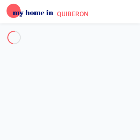
QUIBERON
Voir toutes les photos
Aperçu
Description
Carte
Tarifs et disponibilités
Avis (4)
Accueil
Location appartement Quiberon
Appartement Quiberon
Appartement Quiberon