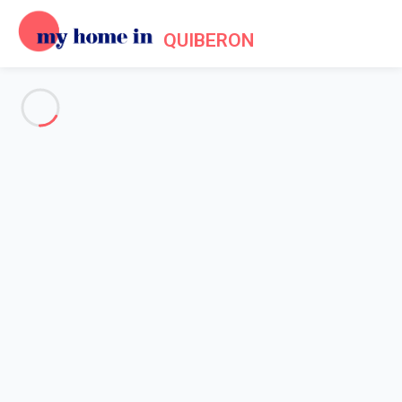
QUIBERON
Voir toutes les photos
Aperçu
Description
Carte
Tarifs et disponibilités
Accueil
Location appartement Quiberon
Appartement 1 chambre Quiberon
Appartement 1 chambre
Quiberon