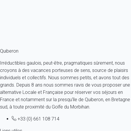
France - Bretagne - Quiberon
4 personnes - 1 chambre - 1 salle de bain
À partir de
59€
/nuit
Ref : 14651
Fermer
Quiberon
Irréductibles gaulois, peut-être, pragmatiques sûrement, nous
croyons à des vacances porteuses de sens, source de plaisirs
individuels et collectifs. Nous sommes petits, et avons tout des
grands. Depuis 8 ans nous sommes ravis de vous proposer une
alternative Locale et Française pour réserver vos séjours en
France et notamment sur la presqu'île de Quiberon, en Bretagne
sud, à toute proximité du Golfe du Morbihan.
+33 (0) 661 108 714
Liens utiles